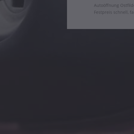
Autoöffnung Ostfild
Festpreis schnell, 