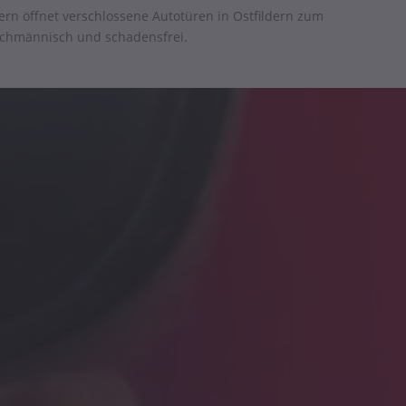
ern öffnet verschlossene Autotüren in Ostfildern zum
fachmännisch und schadensfrei.